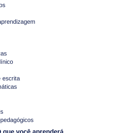
vos
e aprendizagem
cas
ínico
 escrita
máticas
is
copedagógicos
 que você aprenderá